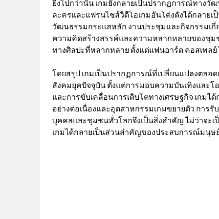
ยิ่งไปกว่านั้น เกมยังกลายเป็นปรากฏการณ์ทางวั
ละครและแฟรนไชส์วิดีโอเกมอันโด่งดังได้กลายเป
วัฒนธรรมกระแสหลัก งานประชุมและกิจกรรมเกี่ยวก
ความคิดสร้างสรรค์และความหลากหลายของชุมชนเ
ทางศิลปะที่หลากหลาย ตั้งแต่แฟนอาร์ต คอสเพล
โดยสรุป เกมเป็นปรากฏการณ์ที่เปลี่ยนแปลงตลอ
สังคมยุคปัจจุบัน ตั้งแต่การมอบความบันเทิงแล
และการขับเคลื่อนการเติบโตทางเศรษฐกิจ เกมได้
อย่างต่อเนื่องและอุตสาหกรรมเกมขยายตัว การรับ
บุคคลและชุมชนทั่วโลกจึงเป็นสิ่งสำคัญ ไม่ว่าจะเป
เกมได้กลายเป็นส่วนสำคัญของประสบการณ์มนุษย์ใ