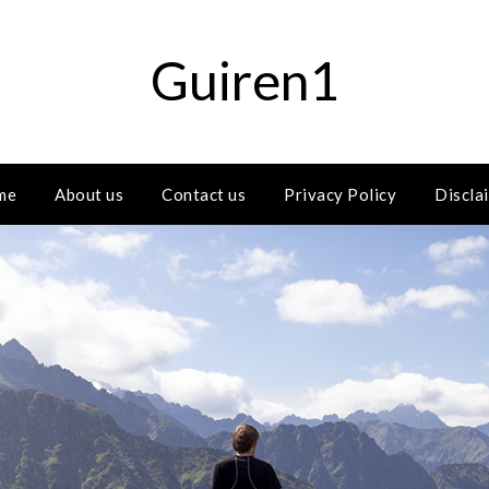
Guiren1
me
About us
Contact us
Privacy Policy
Discla