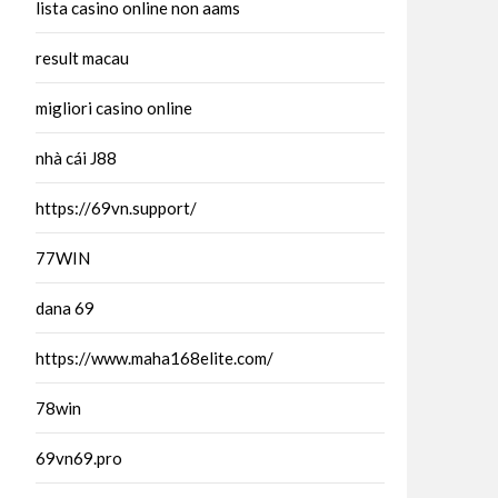
lista casino online non aams
result macau
migliori casino online
nhà cái J88
https://69vn.support/
77WIN
dana 69
https://www.maha168elite.com/
78win
69vn69.pro