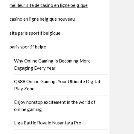
meilleur site de casino en ligne belgique
casino en ligne belgique nouveau
site paris sportif belgique
paris sportif belge
Why Online Gaming Is Becoming More
Engaging Every Year
QS88 Online Gaming: Your Ultimate Digital
Play Zone
Enjoy nonstop excitement in the world of
online gaming
Liga Battle Royale Nusantara Pro