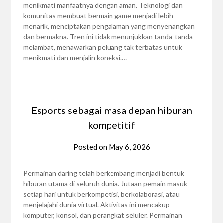
menikmati manfaatnya dengan aman. Teknologi dan
komunitas membuat bermain game menjadi lebih
menarik, menciptakan pengalaman yang menyenangkan
dan bermakna. Tren ini tidak menunjukkan tanda-tanda
melambat, menawarkan peluang tak terbatas untuk
menikmati dan menjalin koneksi.…
Esports sebagai masa depan hiburan
kompetitif
Posted on
May 6, 2026
Permainan daring telah berkembang menjadi bentuk
hiburan utama di seluruh dunia. Jutaan pemain masuk
setiap hari untuk berkompetisi, berkolaborasi, atau
menjelajahi dunia virtual. Aktivitas ini mencakup
komputer, konsol, dan perangkat seluler. Permainan