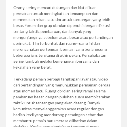
Orang sering mencari dukungan dan kiat di luar
permainan untuk meningkatkan kemampuan dan
menemukan rekan satu tim untuk tantangan yang lebih
besar. Forum dan grup obrolan dipenuhi dengan diskusi
tentang taktik, pembaruan, dan banyak yang
mengunjunginya sebelum acara besar atau pertandingan
peringkat. Tim terbentuk dari ruang-ruang ini dan
merencanakan pertemuan bermain yang berlangsung
beberapa jam, terutama di akhir pekan. Persahabatan
sering tumbuh melalui kemenangan bersama dan
kekalahan yang berat.
Terkadang pemain berbagi tangkapan layar atau video
dari pertandingan yang menunjukkan permainan cerdas
atau momen lucu. Ruang obrolan sering ramai selama
pembaruan besar, dengan puluhan suara membicarakan
taktik untuk tantangan yang akan datang. Banyak
komunitas menyelenggarakan acara reguler dengan
hadiah kecil yang mendorong persaingan sehat dan
membantu pemain baru merasa dilibatkan dalam
aktivitas. Ketika orang berbicara tentang di mana