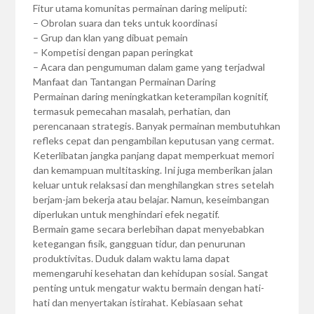
Fitur utama komunitas permainan daring meliputi:
– Obrolan suara dan teks untuk koordinasi
– Grup dan klan yang dibuat pemain
– Kompetisi dengan papan peringkat
– Acara dan pengumuman dalam game yang terjadwal
Manfaat dan Tantangan Permainan Daring
Permainan daring meningkatkan keterampilan kognitif,
termasuk pemecahan masalah, perhatian, dan
perencanaan strategis. Banyak permainan membutuhkan
refleks cepat dan pengambilan keputusan yang cermat.
Keterlibatan jangka panjang dapat memperkuat memori
dan kemampuan multitasking. Ini juga memberikan jalan
keluar untuk relaksasi dan menghilangkan stres setelah
berjam-jam bekerja atau belajar. Namun, keseimbangan
diperlukan untuk menghindari efek negatif.
Bermain game secara berlebihan dapat menyebabkan
ketegangan fisik, gangguan tidur, dan penurunan
produktivitas. Duduk dalam waktu lama dapat
memengaruhi kesehatan dan kehidupan sosial. Sangat
penting untuk mengatur waktu bermain dengan hati-
hati dan menyertakan istirahat. Kebiasaan sehat