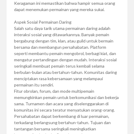
Keragaman ini memastikan bahwa hampir semua orang
dapat menemukan permainan yang mereka sukai.
Aspek Sosial Permainan Daring
Salah satu daya tarik utama permainan daring adalah
interaksi sosial yang ditawarkannya. Banyak pemain
bergabung dengan tim, klan, atau guild untuk bermain
bersama dan membangun persahabatan. Platform
seperti membantu pemain mengobrol, berbagi kiat, dan
mengatur pertandingan dengan mudah. ​​Interaksi sosial
seringkali membuat pemain terus kembali selama
berbulan-bulan atau bertahun-tahun. Komunitas daring
menciptakan rasa kebersamaan yang melampaui
permainan itu sendiri.
Fitur obrolan, forum, dan mode multipemain
memungkinkan pemain untuk berkomunikasi dan bekerja
sama. Turnamen dan acara yang diselenggarakan di
komunitas ini secara teratur menyatukan orang-orang.
Persahabatan dapat berkembang di luar permainan,
terkadang berlangsung bertahun-tahun. Tujuan dan
tantangan bersama seringkali meningkatkan