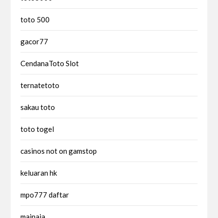
toto 500
gacor77
CendanaToto Slot
ternatetoto
sakau toto
toto togel
casinos not on gamstop
keluaran hk
mpo777 daftar
mainaja