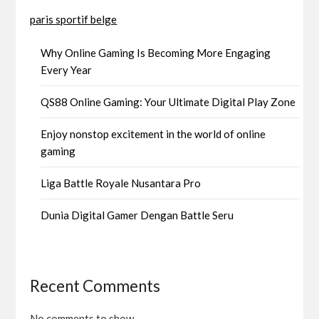
paris sportif belge
Why Online Gaming Is Becoming More Engaging
Every Year
QS88 Online Gaming: Your Ultimate Digital Play Zone
Enjoy nonstop excitement in the world of online
gaming
Liga Battle Royale Nusantara Pro
Dunia Digital Gamer Dengan Battle Seru
Recent Comments
No comments to show.