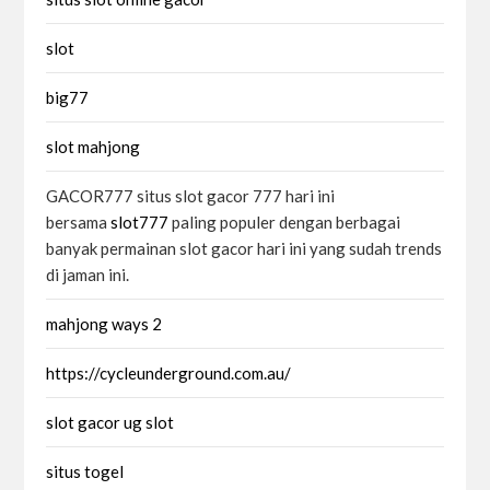
slot
big77
slot mahjong
GACOR777 situs slot gacor 777 hari ini
bersama
slot777
paling populer dengan berbagai
banyak permainan slot gacor hari ini yang sudah trends
di jaman ini.
mahjong ways 2
https://cycleunderground.com.au/
slot gacor ug slot
situs togel