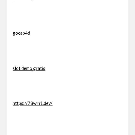
gocap4d
slot demo gratis
https://78win1.dev/