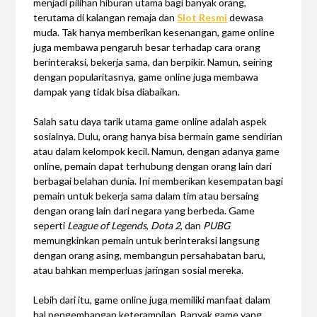
menjadi pilihan hiburan utama bagi banyak orang,
terutama di kalangan remaja dan
Slot Resmi
dewasa
muda. Tak hanya memberikan kesenangan, game online
juga membawa pengaruh besar terhadap cara orang
berinteraksi, bekerja sama, dan berpikir. Namun, seiring
dengan popularitasnya, game online juga membawa
dampak yang tidak bisa diabaikan.
Salah satu daya tarik utama game online adalah aspek
sosialnya. Dulu, orang hanya bisa bermain game sendirian
atau dalam kelompok kecil. Namun, dengan adanya game
online, pemain dapat terhubung dengan orang lain dari
berbagai belahan dunia. Ini memberikan kesempatan bagi
pemain untuk bekerja sama dalam tim atau bersaing
dengan orang lain dari negara yang berbeda. Game
seperti
League of Legends
,
Dota 2
, dan
PUBG
memungkinkan pemain untuk berinteraksi langsung
dengan orang asing, membangun persahabatan baru,
atau bahkan memperluas jaringan sosial mereka.
Lebih dari itu, game online juga memiliki manfaat dalam
hal pengembangan keterampilan. Banyak game yang