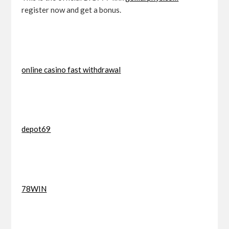
register now and get a bonus.
online casino fast withdrawal
depot69
78WIN