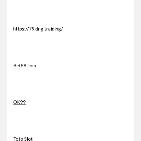
https://79king.training/
Bet88 com
OK99
Toto Slot