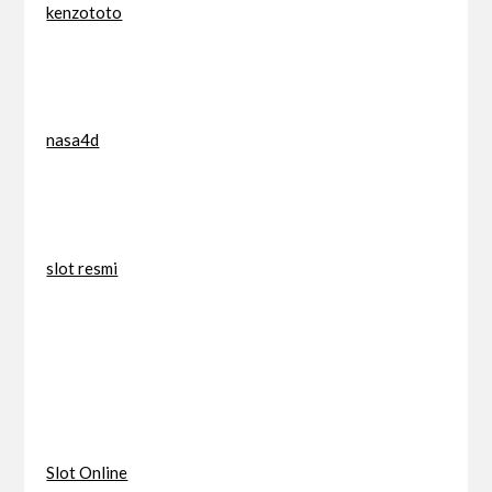
kenzototo
nasa4d
slot resmi
Slot Online