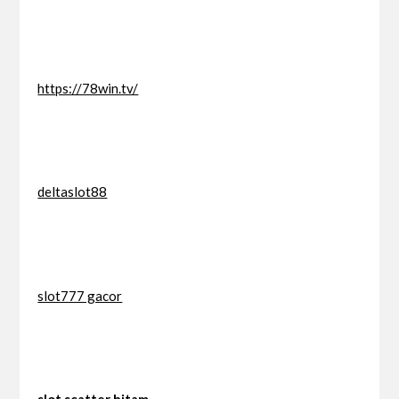
https://78win.tv/
deltaslot88
slot777 gacor