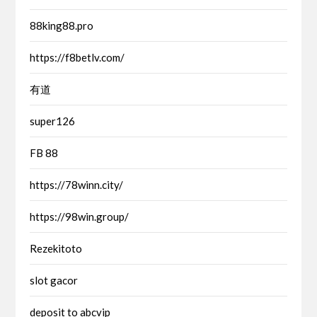
88king88.pro
https://f8betlv.com/
有道
super126
FB 88
https://78winn.city/
https://98win.group/
Rezekitoto
slot gacor
deposit to abcvip