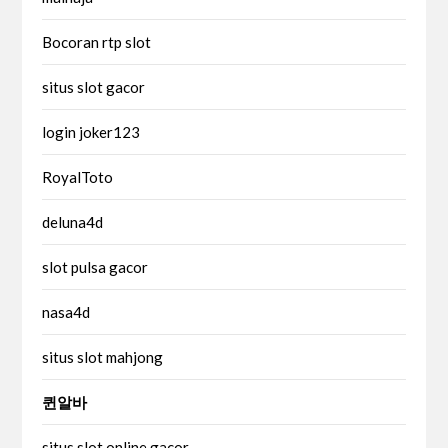
Bocoran rtp slot
situs slot gacor
login joker123
RoyalToto
deluna4d
slot pulsa gacor
nasa4d
situs slot mahjong
퀸알바
situs slot online gacor