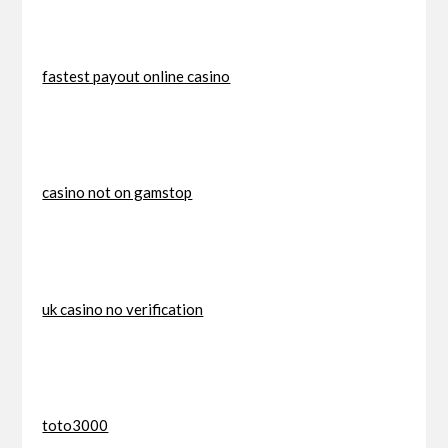
fastest payout online casino
casino not on gamstop
uk casino no verification
toto3000