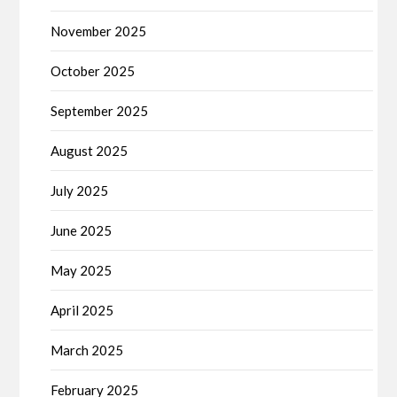
November 2025
October 2025
September 2025
August 2025
July 2025
June 2025
May 2025
April 2025
March 2025
February 2025