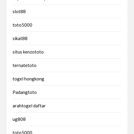
slot88
toto5000
sikat88
situs kenzototo
ternatetoto
togel hongkong
Padangtoto
arahtogel daftar
ug808
toto5000