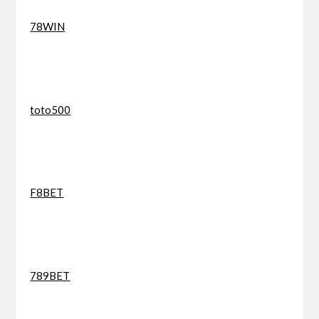
78WIN
toto500
F8BET
789BET