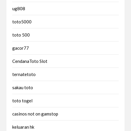
ug808
toto5000
toto 500
gacor77
CendanaToto Slot
ternatetoto
sakau toto
toto togel
casinos not on gamstop
keluaran hk