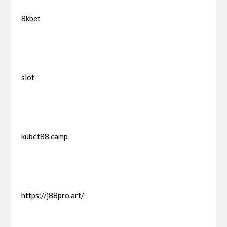
8kbet
slot
kubet88.camp
https://j88pro.art/