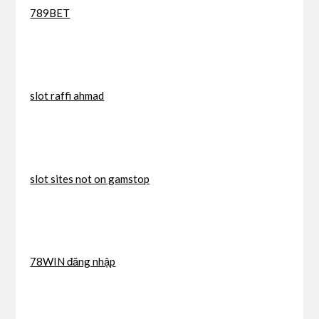
789BET
slot raffi ahmad
slot sites not on gamstop
78WIN đăng nhập