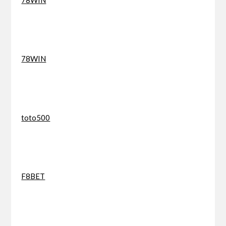
78WIN
toto500
F8BET