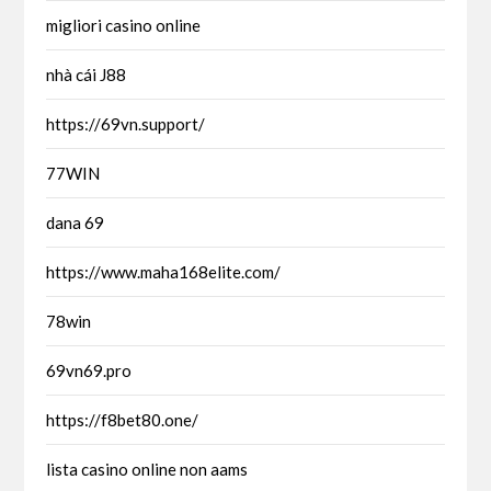
migliori casino online
nhà cái J88
https://69vn.support/
77WIN
dana 69
https://www.maha168elite.com/
78win
69vn69.pro
https://f8bet80.one/
lista casino online non aams