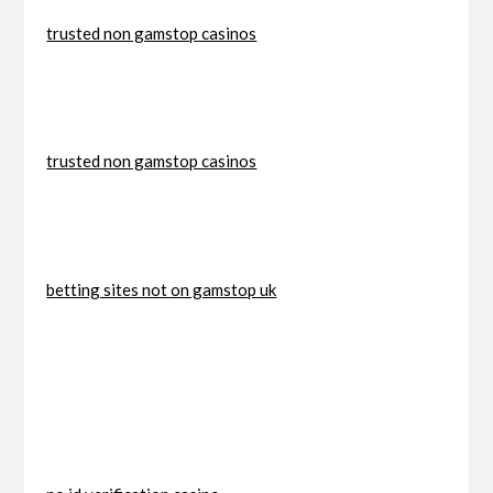
trusted non gamstop casinos
trusted non gamstop casinos
betting sites not on gamstop uk