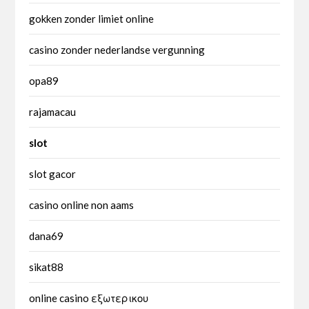
gokken zonder limiet online
casino zonder nederlandse vergunning
opa89
rajamacau
slot
slot gacor
casino online non aams
dana69
sikat88
online casino εξωτερικου