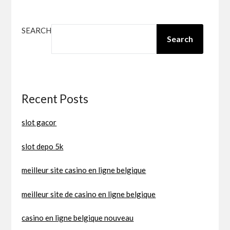
SEARCH
Search
Recent Posts
slot gacor
slot depo 5k
meilleur site casino en ligne belgique
meilleur site de casino en ligne belgique
casino en ligne belgique nouveau