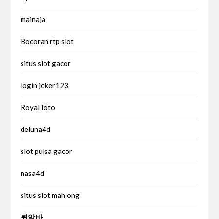
mainaja
Bocoran rtp slot
situs slot gacor
login joker123
RoyalToto
deluna4d
slot pulsa gacor
nasa4d
situs slot mahjong
퀸알바