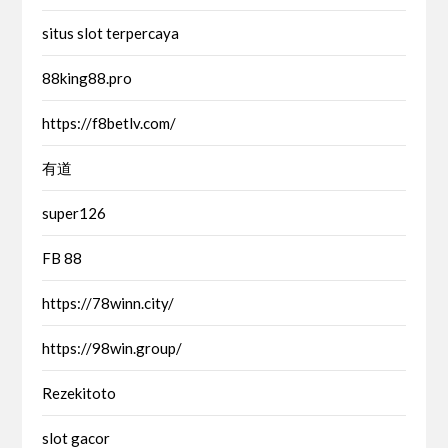
situs slot terpercaya
88king88.pro
https://f8betlv.com/
有道
super126
FB 88
https://78winn.city/
https://98win.group/
Rezekitoto
slot gacor