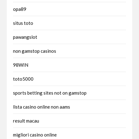
opa89
situs toto
pawangslot
non gamstop casinos
98WIN
toto5000
sports betting sites not on gamstop
lista casino online non aams
result macau
migliori casino online