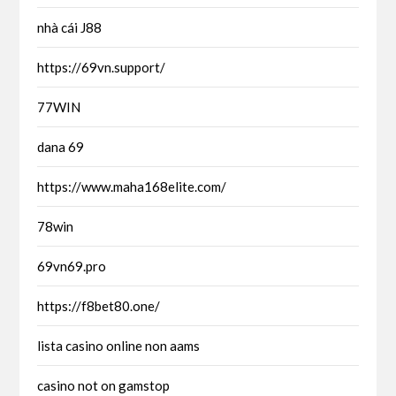
nhà cái J88
https://69vn.support/
77WIN
dana 69
https://www.maha168elite.com/
78win
69vn69.pro
https://f8bet80.one/
lista casino online non aams
casino not on gamstop