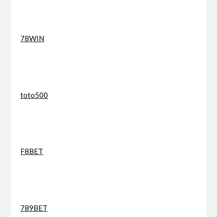
78WIN
toto500
F8BET
789BET