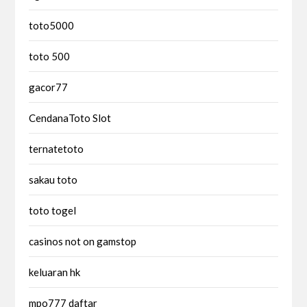
toto5000
toto 500
gacor77
CendanaToto Slot
ternatetoto
sakau toto
toto togel
casinos not on gamstop
keluaran hk
mpo777 daftar