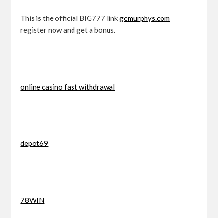
This is the official BIG777 link
gomurphys.com
register now and get a bonus.
online casino fast withdrawal
depot69
78WIN