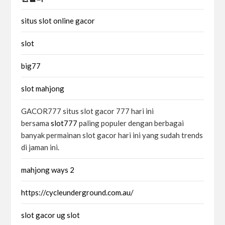
situs slot online gacor
slot
big77
slot mahjong
GACOR777 situs slot gacor 777 hari ini
bersama
slot777
paling populer dengan berbagai
banyak permainan slot gacor hari ini yang sudah trends
di jaman ini.
mahjong ways 2
https://cycleunderground.com.au/
slot gacor ug slot