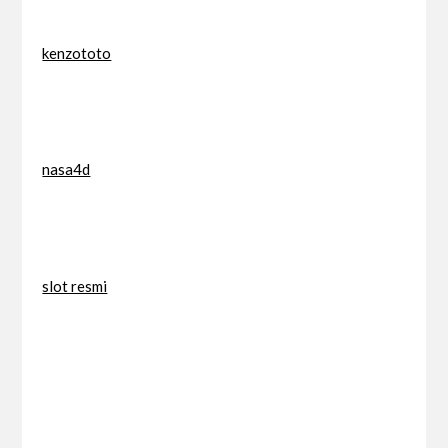
kenzototo
nasa4d
slot resmi