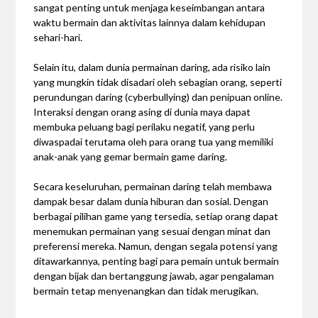
sangat penting untuk menjaga keseimbangan antara
waktu bermain dan aktivitas lainnya dalam kehidupan
sehari-hari.
Selain itu, dalam dunia permainan daring, ada risiko lain
yang mungkin tidak disadari oleh sebagian orang, seperti
perundungan daring (cyberbullying) dan penipuan online.
Interaksi dengan orang asing di dunia maya dapat
membuka peluang bagi perilaku negatif, yang perlu
diwaspadai terutama oleh para orang tua yang memiliki
anak-anak yang gemar bermain game daring.
Secara keseluruhan, permainan daring telah membawa
dampak besar dalam dunia hiburan dan sosial. Dengan
berbagai pilihan game yang tersedia, setiap orang dapat
menemukan permainan yang sesuai dengan minat dan
preferensi mereka. Namun, dengan segala potensi yang
ditawarkannya, penting bagi para pemain untuk bermain
dengan bijak dan bertanggung jawab, agar pengalaman
bermain tetap menyenangkan dan tidak merugikan.