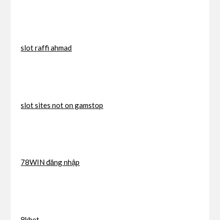
slot raffi ahmad
slot sites not on gamstop
78WIN đăng nhập
8kbet