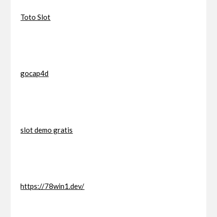
Toto Slot
gocap4d
slot demo gratis
https://78win1.dev/